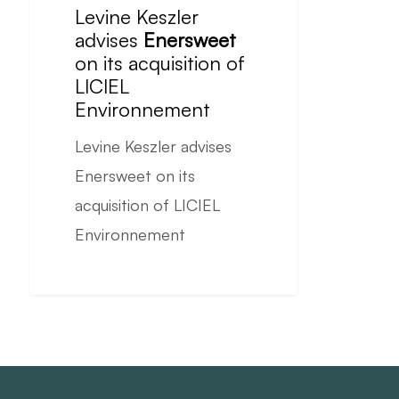
Keszler
Levine Keszler
advises
advises
Enersweet
on its acquisition of
Enersweet
LICIEL
on
Environnement
its
Levine Keszler advises
acquisition
Enersweet on its
of
acquisition of LICIEL
LICIEL
Environnement
Environnement