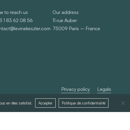
w to reach us
Our address
3 1 83 62 08 56
11 rue Auber
ntact@levinekeszler.com
75009 Paris – France
Privacy policy
Legals
us en êtes satisfait.
Accepter
Politique de confidentialité