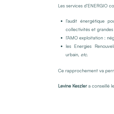
Les services d’ENERGIO c
l’audit énergétique po
collectivités et grandes
l’AMO exploitation : nég
les Energies Renouvela
urbain,
etc
.
Ce rapprochement va perme
Levine Keszler
a conseillé 