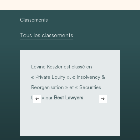
Classements
Tous les classements
Levine
Notre
Keszler
associ
Levine Keszler est classé en
No
est
Benjam
« Private Equity », « Insolvency &
re
classé
Briand
Reorganisation » et « Securities
« 
en
recon
Law » par
Best Lawyers
pa
« Private
dans
Equity »,
la
« Insolvency
catégo
&
« Opér