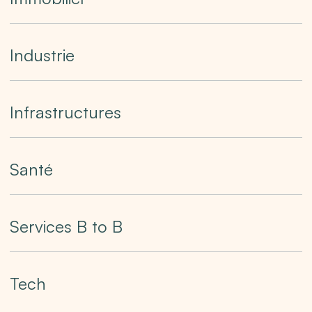
Industrie
Industrie
Infrastructures
Infrastructures
Santé
Santé
Services
Services B to B
B
to
Tech
B
Tech