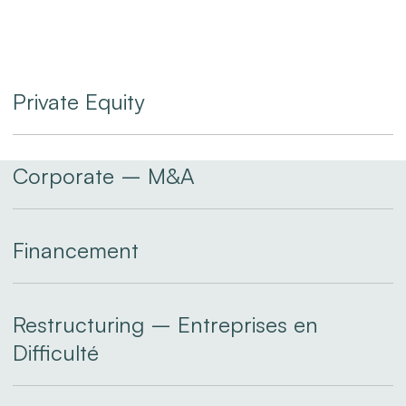
Private
Private Equity
Equity
Corporate
Corporate – M&A
–
M&A
Financement
Financement
Restructuring
Restructuring – Entreprises en
–
Difficulté
Entreprises
en
Contentieux