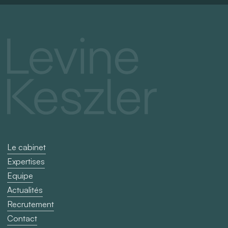
Reorganisation »
de
et
Capita
« Securities
risque
Law »
par
par
DECI
Best
2025
Lawyers
Le cabinet
Expertises
Equipe
Actualités
Recrutement
Contact