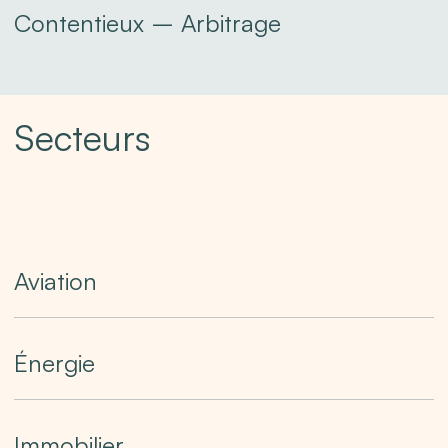
Difficulté
Contentieux – Arbitrage
–
Arbitrage
Secteurs
Aviation
Aviation
Énergie
Énergie
Immobilier
Immobilier