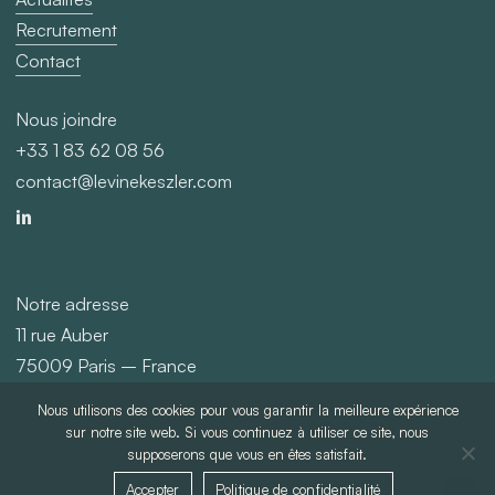
Recrutement
Contact
Nous joindre
+33 1 83 62 08 56
contact@levinekeszler.com
Notre adresse
11 rue Auber
75009 Paris – France
Nous utilisons des cookies pour vous garantir la meilleure expérience
©
2026
Levine Keszler
sur notre site web. Si vous continuez à utiliser ce site, nous
supposerons que vous en êtes satisfait.
Accepter
Politique de confidentialité
Politique de confidentialité
Mentions légales