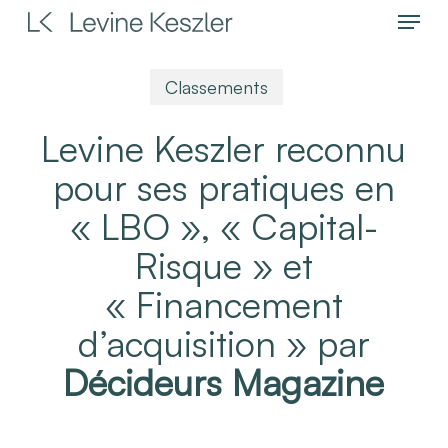
Menu
Skip
to
main
Classements
content
Levine Keszler reconnu
pour ses pratiques en
« LBO », « Capital-
Risque » et
« Financement
d’acquisition » par
Décideurs Magazine