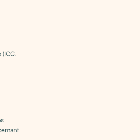
 (ICC,
es
cernant