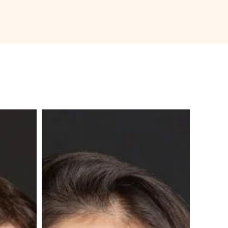
Abla
Benayachi
Lalami