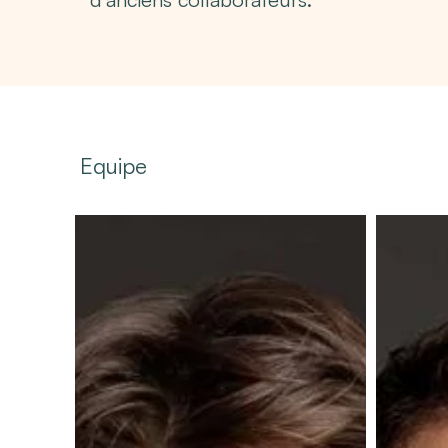
Equipe
Pierre
Grégoire
Treille
Verchin