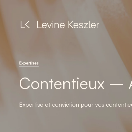
Skip
to
main
content
Expertises
Contentieux – 
Expertise et conviction pour vos content