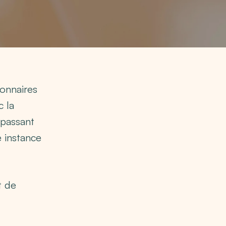
ionnaires
c la
 passant
e instance
t de