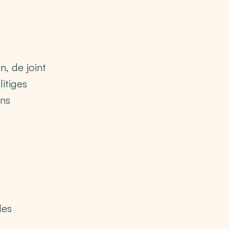
n, de joint
litiges
ons
des