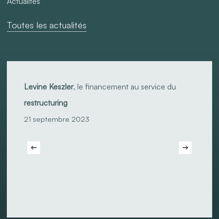
Actualités
Toutes les actualités
Levine
Keszler
,
Levine Keszler
, le financement au service du
le
restructuring
financement
21 septembre 2023
au
service
du
restructuring