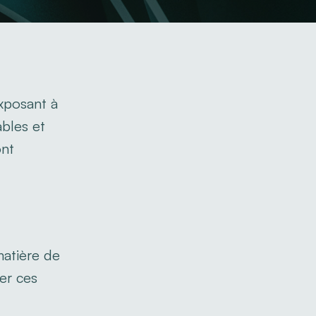
xposant à
ables et
ont
matière de
er ces