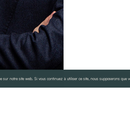
e sur notre site web. Si vous continuez à utiliser ce site, nous supposerons que vo
jamin Briand
cié