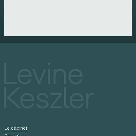
la
catégorie
« Opérations
de
Capital-
risque »
par
DECIDEURS
2025
Le cabinet