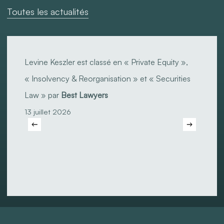
Toutes les actualités
Levine
Keszler
Levine Keszler est classé en « Private Equity »,
est
« Insolvency & Reorganisation » et « Securities
classé
Law » par
Best Lawyers
en
13 juillet 2026
« Private
Equity »,
« Insolvency
&
Reorganisation »
et