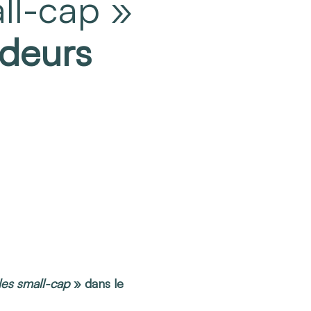
all-cap »
deurs
les
small-cap
»
dans le