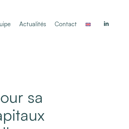
linkedin
uipe
Actualités
Contact
our sa
apitaux