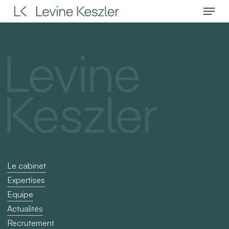
Menu
Skip
to
main
content
Le cabinet
Expertises
Equipe
Actualités
Recrutement