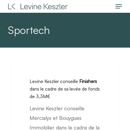
Menu
Skip
to
main
Sportech
content
Levine
Keszler
Levine Keszler conseille
Finishers
conseille
dans le cadre de sa levée de fonds
Finishers
de 3,3M€
dans
Levine Keszler conseille
le
Mercialys et Bouygues
cadre
Immobilier dans le cadre de la