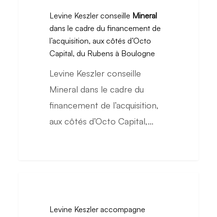
Keszler
73
Levine Keszler conseille
Mineral
conseille
dans le cadre du financement de
Rochechouart
Mineral
l’acquisition, aux côtés d’Octo
dans
Capital, du Rubens à Boulogne
le
Levine Keszler conseille
cadre
Mineral dans le cadre du
du
financement de l’acquisition,
financement
aux côtés d’Octo Capital,…
de
l’acquisition,
aux
côtés
Levine
d’Octo
Keszler
Levine Keszler accompagne
Capital,
accompagne