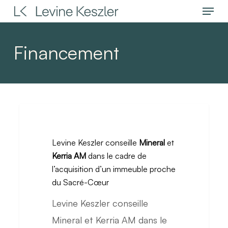
Menu
Skip
to
main
Financement
content
Levine
Keszler
Levine Keszler conseille
Mineral
et
conseille
Kerria AM
dans le cadre de
Mineral
l’acquisition d’un immeuble proche
et
du Sacré-Cœur
Kerria
Levine Keszler conseille
AM
Mineral et Kerria AM dans le