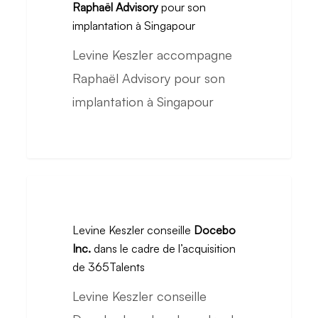
Raphaël Advisory
pour son
du
Raphaël
implantation à Singapour
Rubens
Advisory
Levine Keszler accompagne
à
pour
Raphaël Advisory pour son
Boulogne
son
implantation à Singapour
implantation
à
Singapour
Levine
Keszler
Levine Keszler conseille
Docebo
conseille
Inc.
dans le cadre de l’acquisition
Docebo
de 365Talents
Inc.
Levine Keszler conseille
dans