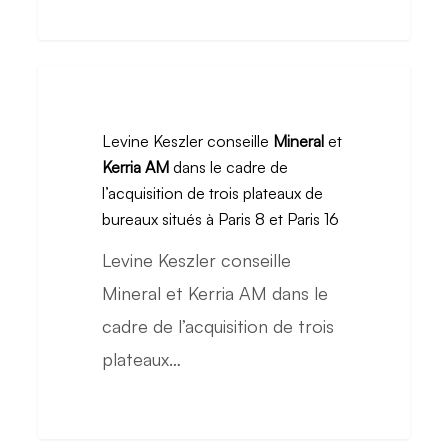
cadre
de
l’acquisition
Levine
du
Keszler
31
Levine Keszler conseille
Mineral
et
conseille
Kerria AM
dans le cadre de
Victor
Mineral
l’acquisition de trois plateaux de
Hugo
et
bureaux situés à Paris 8 et Paris 16
Kerria
Levine Keszler conseille
AM
Mineral et Kerria AM dans le
dans
cadre de l’acquisition de trois
le
plateaux…
cadre
de
l’acquisition