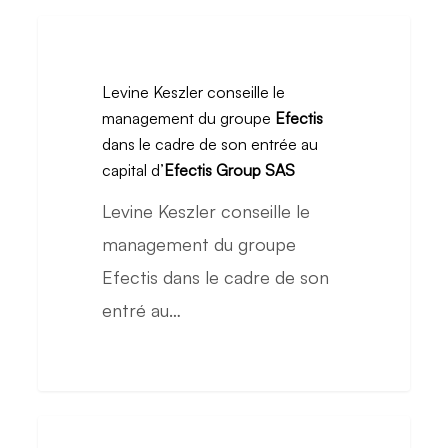
de
Levine
trois
Keszler
Levine Keszler conseille le
plateaux
conseille
management du groupe
Efectis
de
le
dans le cadre de son entrée au
bureaux
management
capital d’
Efectis Group SAS
situés
du
Levine Keszler conseille le
à
groupe
management du groupe
Paris
Efectis
Efectis dans le cadre de son
8
dans
entré au…
et
le
Paris
cadre
16
de
son
Levine