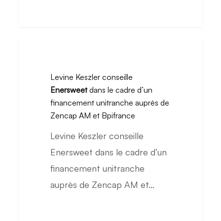
de
l’acquisition
de
Levine
CIA
Keszler
Acoustique
Levine Keszler conseille
conseille
Enersweet
dans le cadre d’un
Enersweet
financement unitranche auprès de
dans
Zencap AM et Bpifrance
le
Levine Keszler conseille
cadre
Enersweet dans le cadre d’un
d’un
financement unitranche
financement
auprès de Zencap AM et…
unitranche
auprès