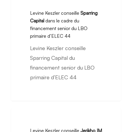
entrée
Keszler
Levine Keszler conseille
Sparring
au
conseille
Capital
dans le cadre du
capital
Sparring
financement senior du LBO
d’
Efectis
Capital
primaire d’ELEC 44
Group
dans
Levine Keszler conseille
SAS
le
Sparring Capital du
cadre
financement senior du LBO
du
primaire d’ELEC 44
financement
senior
du
LBO
Levine
primaire
Keszler
Levine Keszler conseille
Jerikho IM
d’ELEC
conseille