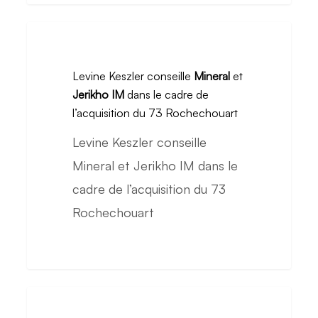
de
Zencap
Levine
AM
Keszler
Levine Keszler conseille
Mineral
et
et
conseille
Jerikho IM
dans le cadre de
Bpifrance
Mineral
l’acquisition du 73 Rochechouart
et
Levine Keszler conseille
Jerikho
Mineral et Jerikho IM dans le
IM
cadre de l’acquisition du 73
dans
Rochechouart
le
cadre
de
l’acquisition
Levine
du