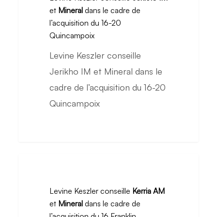
et
Mineral
dans le cadre de
44
Jerikho
l’acquisition du 16-20
IM
Quincampoix
et
Levine Keszler conseille
Mineral
Jerikho IM et Mineral dans le
dans
cadre de l’acquisition du 16-20
le
Quincampoix
cadre
de
l’acquisition
du
Levine
16-
Keszler
Levine Keszler conseille
Kerria AM
20
conseille
et
Mineral
dans le cadre de
Quincampoix
Kerria
l’acquisition du 16 Franklin