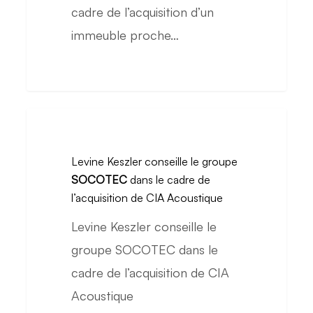
dans
cadre de l’acquisition d’un
le
immeuble proche…
cadre
de
l’acquisition
d’un
Levine
immeuble
Keszler
Levine Keszler conseille le groupe
proche
conseille
SOCOTEC
dans le cadre de
du
le
l’acquisition de CIA Acoustique
Sacré-
groupe
Levine Keszler conseille le
Cœur
SOCOTEC
groupe SOCOTEC dans le
dans
cadre de l’acquisition de CIA
le
Acoustique
cadre