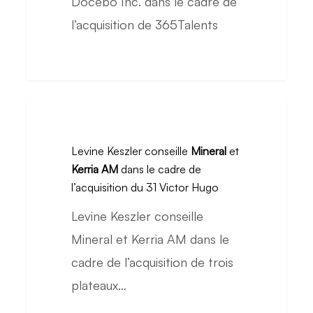
Docebo Inc. dans le cadre de
le
l’acquisition de 365Talents
cadre
de
l’acquisition
de
Levine
365Talents
Keszler
Levine Keszler conseille
Mineral
et
conseille
Kerria AM
dans le cadre de
Mineral
l’acquisition du 31 Victor Hugo
et
Levine Keszler conseille
Kerria
Mineral et Kerria AM dans le
AM
cadre de l’acquisition de trois
dans
plateaux…
le