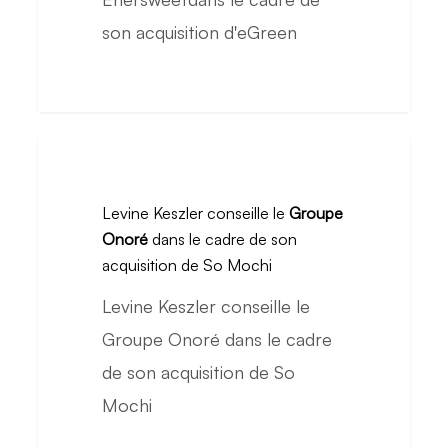
cadre
son acquisition d'eGreen
de
son
acquisition
d’eGreen
Levine
Keszler
Levine Keszler conseille le
Groupe
conseille
Onoré
dans le cadre de son
le
acquisition de So Mochi
Groupe
Levine Keszler conseille le
Onoré
Groupe Onoré dans le cadre
dans
de son acquisition de So
le
Mochi
cadre