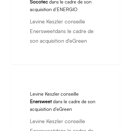
Socotec
dans le cadre de son
Madame
le
acquisition d’ENERGIO
Bovary
groupe
Levine Keszler conseille
Socotec
Enersweetdans le cadre de
dans
son acquisition d'eGreen
le
cadre
de
son
Levine
acquisition
Keszler
d’ENERGIO
Levine Keszler conseille
conseille
Enersweet
dans le cadre de son
Enersweet
acquisition d’eGreen
dans
Levine Keszler conseille
le
Enersweetdans le cadre de