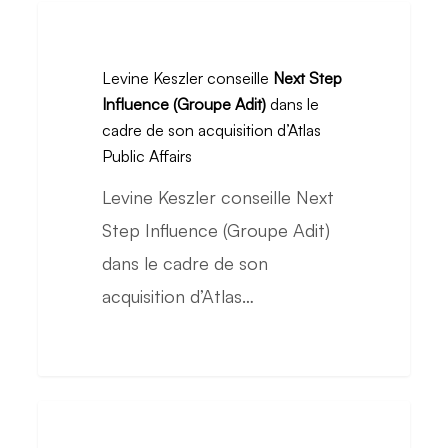
acquisition
Levine
de
Keszler
Vélite
Levine Keszler conseille
Next Step
conseille
Influence (Groupe Adit)
dans le
Next
cadre de son acquisition d’Atlas
Step
Public Affairs
Influence
Levine Keszler conseille Next
(Groupe
Step Influence (Groupe Adit)
Adit)
dans le cadre de son
dans
acquisition d’Atlas…
le
cadre
de
son
Levine
acquisition