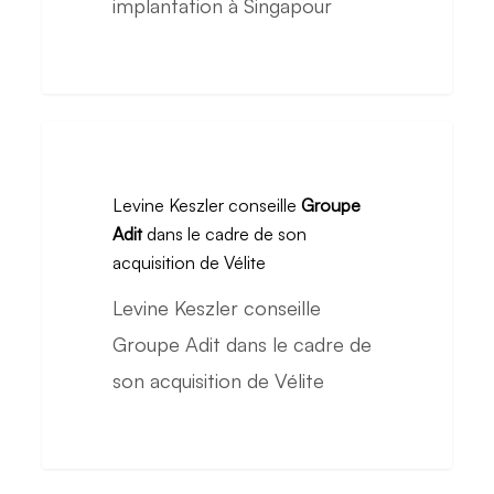
implantation à Singapour
implantation
à
Singapour
Levine
Keszler
Levine Keszler conseille
Groupe
conseille
Adit
dans le cadre de son
Groupe
acquisition de Vélite
Adit
Levine Keszler conseille
dans
Groupe Adit dans le cadre de
le
son acquisition de Vélite
cadre
de
son