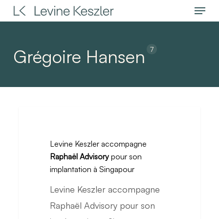
Menu
Skip
to
main
7
Grégoire Hansen
content
Levine
Keszler
Levine Keszler accompagne
accompagne
Raphaël Advisory
pour son
Raphaël
implantation à Singapour
Advisory
Levine Keszler accompagne
pour
Raphaël Advisory pour son
son