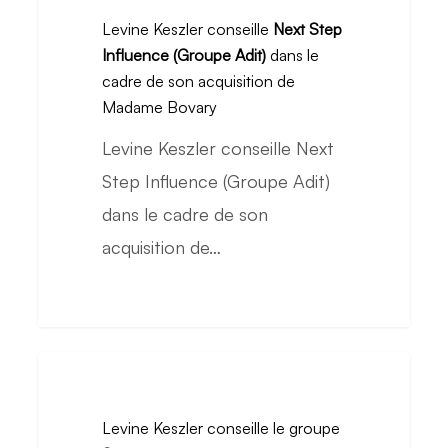
Keszler
Levine Keszler conseille
Next Step
d’Atlas
conseille
Influence (Groupe Adit)
dans le
Public
Next
cadre de son acquisition de
Affairs
Step
Madame Bovary
Influence
Levine Keszler conseille Next
(Groupe
Step Influence (Groupe Adit)
Adit)
dans le cadre de son
dans
acquisition de…
le
cadre
de
son
Levine
acquisition
Keszler
Levine Keszler conseille le groupe
de
conseille