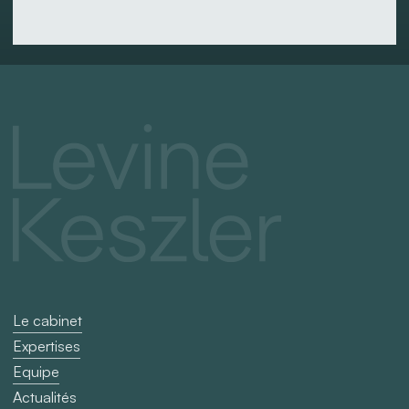
financement
unitranche
auprès
de
Zencap
AM
et
Bpifrance
Le cabinet
Expertises
Equipe
Actualités