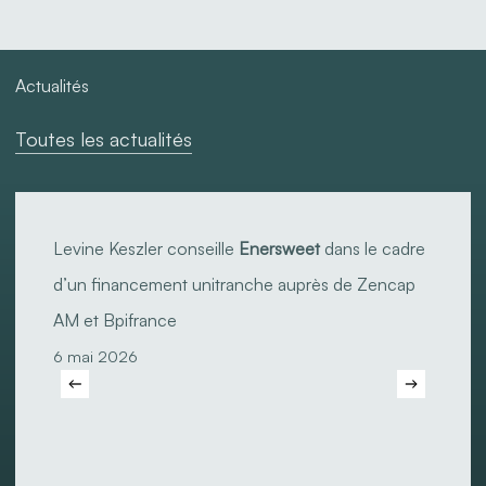
Actualités
Toutes les actualités
Levine
Keszler
Levine Keszler conseille
Enersweet
dans le cadre
conseille
d’un financement unitranche auprès de Zencap
Enersweet
AM et Bpifrance
dans
6 mai 2026
le
cadre
d’un